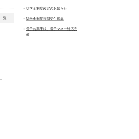
奨学金制度改定のお知らせ
一覧
奨学金制度来期受付募集
電子お薬手帳、電子マネー対応完
備