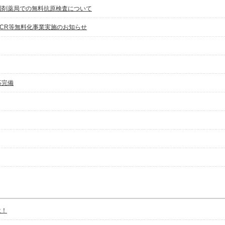
調剤薬局での無料抗原検査について
CR等無料化事業実施のお知らせ
応完備
設！